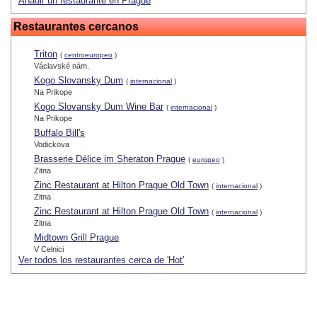
Añadir un restaurante en Prague
Restaurantes cercanos
Triton
(
centroeuropeo
)
Václavské nám.
Kogo Slovansky Dum
(
internacional
)
Na Prikope
Kogo Slovansky Dum Wine Bar
(
internacional
)
Na Prikope
Buffalo Bill's
Vodickova
Brasserie Délice im Sheraton Prague
(
europeo
)
Zitna
Zinc Restaurant at Hilton Prague Old Town
(
internacional
)
Zitna
Zinc Restaurant at Hilton Prague Old Town
(
internacional
)
Zitna
Midtown Grill Prague
V Celnici
Ver todos los restaurantes cerca de 'Hot'