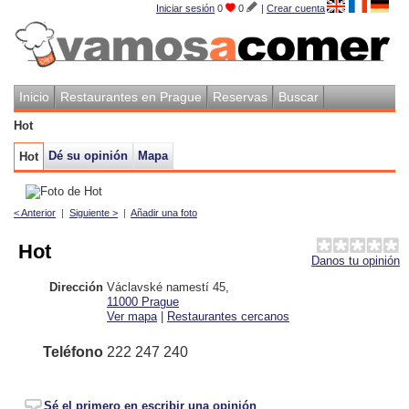
Iniciar sesión
0
0
|
Crear cuenta
Inicio
Restaurantes en Prague
Reservas
Buscar
Hot
Dé su opinión
Mapa
Hot
< Anterior
|
Siguiente >
|
Añadir una foto
Hot
Danos tu opinión
Dirección
Václavské namestí 45
,
11000
Prague
Ver mapa
|
Restaurantes cercanos
Teléfono
222 247 240
Sé el primero en escribir una opinión