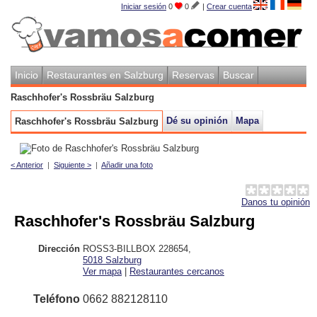
Iniciar sesión
0
0
|
Crear cuenta
Inicio
Restaurantes en Salzburg
Reservas
Buscar
Raschhofer's Rossbräu Salzburg
Dé su opinión
Mapa
Raschhofer's Rossbräu Salzburg
< Anterior
|
Siguiente >
|
Añadir una foto
Danos tu opinión
Raschhofer's Rossbräu Salzburg
Dirección
ROSS3-BILLBOX 228654
,
5018
Salzburg
Ver mapa
|
Restaurantes cercanos
Teléfono
0662 882128110