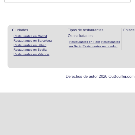
Ciudades
Tipos de restaurantes
Enlace
Otras ciudades
Restaurantes en Madrid
Restaurantes en Barcelona
Restaurantes en Paris
Restaurantes
Restaurantes en Bilbao
en Berlin
Restaurantes en London
Restaurantes en Sevilla
Restaurantes en Valencia
Derechos de autor 2026 OuBouffer.com