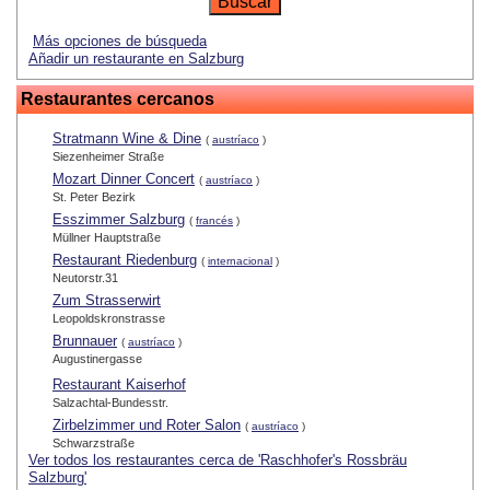
Más opciones de búsqueda
Añadir un restaurante en Salzburg
Restaurantes cercanos
Stratmann Wine & Dine
(
austríaco
)
Siezenheimer Straße
Mozart Dinner Concert
(
austríaco
)
St. Peter Bezirk
Esszimmer Salzburg
(
francés
)
Müllner Hauptstraße
Restaurant Riedenburg
(
internacional
)
Neutorstr.31
Zum Strasserwirt
Leopoldskronstrasse
Brunnauer
(
austríaco
)
Augustinergasse
Restaurant Kaiserhof
Salzachtal-Bundesstr.
Zirbelzimmer und Roter Salon
(
austríaco
)
Schwarzstraße
Ver todos los restaurantes cerca de 'Raschhofer's Rossbräu
Salzburg'