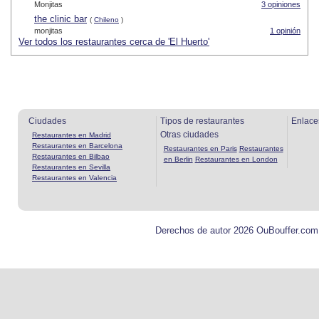
Monjitas
3 opiniones
the clinic bar
(
Chileno
)
monjitas
1 opinión
Ver todos los restaurantes cerca de 'El Huerto'
Ciudades
Tipos de restaurantes
Enlace
Otras ciudades
Restaurantes en Madrid
Restaurantes en Barcelona
Restaurantes en Paris
Restaurantes
Restaurantes en Bilbao
en Berlin
Restaurantes en London
Restaurantes en Sevilla
Restaurantes en Valencia
Derechos de autor 2026 OuBouffer.com