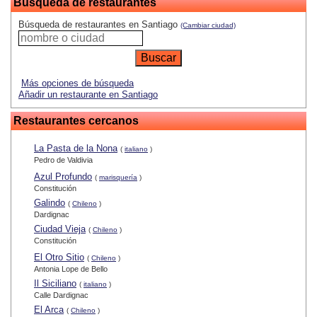
Búsqueda de restaurantes
Búsqueda de restaurantes en Santiago
(Cambiar ciudad)
Más opciones de búsqueda
Añadir un restaurante en Santiago
Restaurantes cercanos
La Pasta de la Nona
(
italiano
)
Pedro de Valdivia
Azul Profundo
(
marisquería
)
Constitución
Galindo
(
Chileno
)
Dardignac
Ciudad Vieja
(
Chileno
)
Constitución
El Otro Sitio
(
Chileno
)
Antonia Lope de Bello
Il Siciliano
(
italiano
)
Calle Dardignac
El Arca
(
Chileno
)