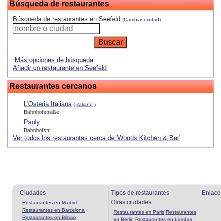
Búsqueda de restaurantes
Búsqueda de restaurantes en Seefeld
(Cambiar ciudad)
Más opciones de búsqueda
Añadir un restaurante en Seefeld
Restaurantes cercanos
L'Osteria Italiana
(
italiano
)
Bahnhofstraße
Pauly
Bahnhofstr.
Ver todos los restaurantes cerca de 'Woods Kitchen & Bar'
Ciudades
Tipos de restaurantes
Enlace
Otras ciudades
Restaurantes en Madrid
Restaurantes en Barcelona
Restaurantes en Paris
Restaurantes
Restaurantes en Bilbao
en Berlin
Restaurantes en London