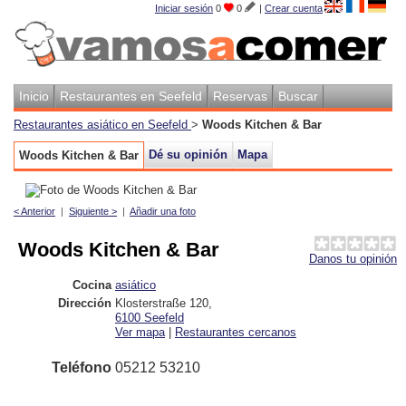
Iniciar sesión
0
0
|
Crear cuenta
Inicio
Restaurantes en Seefeld
Reservas
Buscar
Restaurantes asiático en Seefeld
>
Woods Kitchen & Bar
Dé su opinión
Mapa
Woods Kitchen & Bar
< Anterior
|
Siguiente >
|
Añadir una foto
Woods Kitchen & Bar
Danos tu opinión
Cocina
asiático
Dirección
Klosterstraße 120
,
6100
Seefeld
Ver mapa
|
Restaurantes cercanos
Teléfono
05212 53210