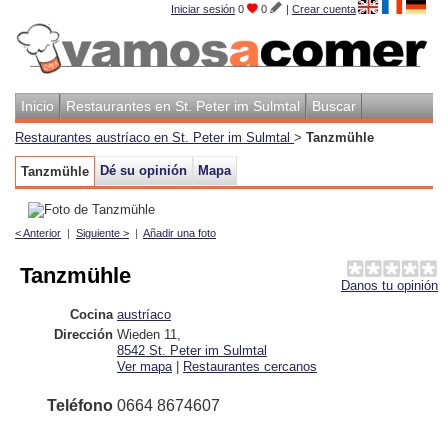
Iniciar sesión
0
0
|
Crear cuenta
Inicio
Restaurantes en St. Peter im Sulmtal
Buscar
Restaurantes austríaco en St. Peter im Sulmtal
>
Tanzmühle
Dé su opinión
Mapa
Tanzmühle
< Anterior
|
Siguiente >
|
Añadir una foto
Tanzmühle
Danos tu opinión
Cocina
austríaco
Dirección
Wieden 11
,
8542
St. Peter im Sulmtal
Ver mapa
|
Restaurantes cercanos
Teléfono
0664 8674607