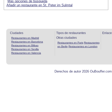
Más opciones de búsqueda
Añadir un restaurante en St. Peter im Sulmtal
Ciudades
Tipos de restaurantes
Enlace
Otras ciudades
Restaurantes en Madrid
Restaurantes en Barcelona
Restaurantes en Paris
Restaurantes
Restaurantes en Bilbao
en Berlin
Restaurantes en London
Restaurantes en Sevilla
Restaurantes en Valencia
Derechos de autor 2026 OuBouffer.com