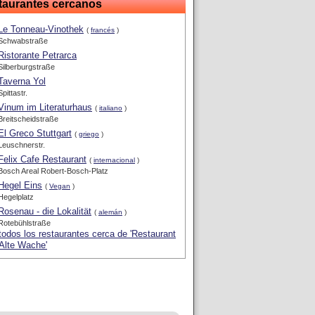
taurantes cercanos
Le Tonneau-Vinothek
(
francés
)
Schwabstraße
Ristorante Petrarca
Silberburgstraße
Taverna Yol
Spittastr.
Vinum im Literaturhaus
(
italiano
)
Breitscheidstraße
El Greco Stuttgart
(
griego
)
Leuschnerstr.
Felix Cafe Restaurant
(
internacional
)
Bosch Areal Robert-Bosch-Platz
Hegel Eins
(
Vegan
)
Hegelplatz
Rosenau - die Lokalität
(
alemán
)
Rotebühlstraße
todos los restaurantes cerca de 'Restaurant
Alte Wache'