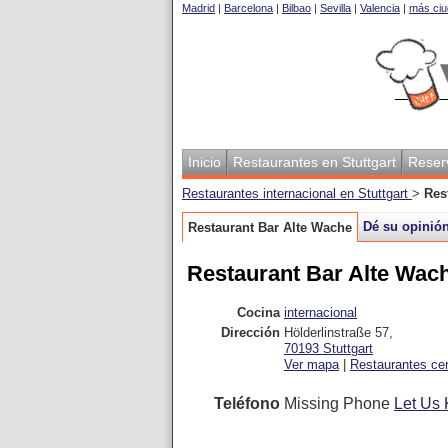
Madrid
|
Barcelona
|
Bilbao
|
Sevilla
|
Valencia
|
más ciu
Inicio
Restaurantes en Stuttgart
Reser
Restaurantes internacional en Stuttgart
>
Res
Dé su opinió
Restaurant Bar Alte Wache
Restaurant Bar Alte Wac
Cocina
internacional
Dirección
Hölderlinstraße 57
,
70193
Stuttgart
Ver mapa
|
Restaurantes ce
Teléfono
Missing Phone
Let Us