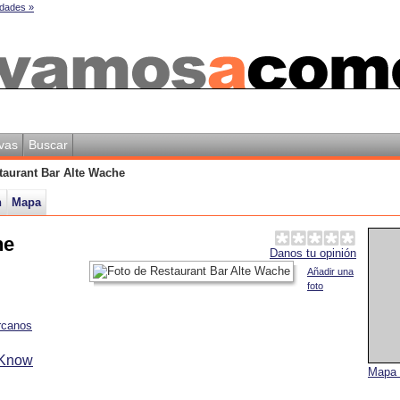
dades »
vas
Buscar
taurant Bar Alte Wache
n
Mapa
he
Danos tu opinión
Añadir una
foto
rcanos
 Know
Mapa 