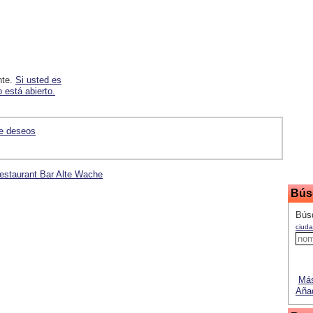
nte.
Si usted es
 está abierto.
de deseos
Restaurant Bar Alte Wache
Bús
Búsq
ciuda
Más
Añad