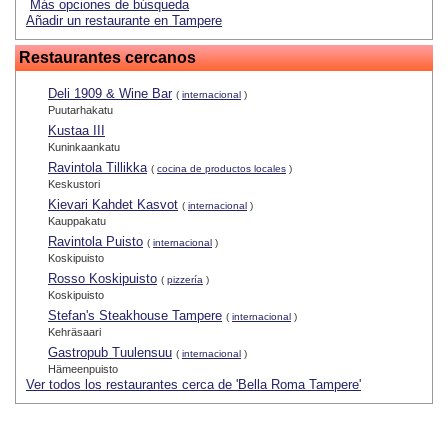
Más opciones de búsqueda
Añadir un restaurante en Tampere
Restaurantes cercanos
Deli 1909 & Wine Bar
(
internacional
)
Puutarhakatu
Kustaa III
Kuninkaankatu
Ravintola Tillikka
(
cocina de productos locales
)
Keskustori
Kievari Kahdet Kasvot
(
internacional
)
Kauppakatu
Ravintola Puisto
(
internacional
)
Koskipuisto
Rosso Koskipuisto
(
pizzería
)
Koskipuisto
Stefan's Steakhouse Tampere
(
internacional
)
Kehräsaari
Gastropub Tuulensuu
(
internacional
)
Hämeenpuisto
Ver todos los restaurantes cerca de 'Bella Roma Tampere'