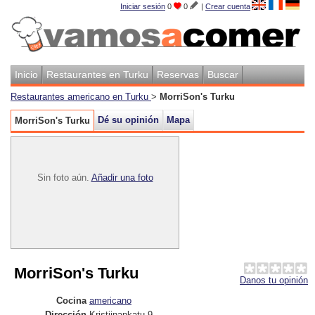
Iniciar sesión
0
0
|
Crear cuenta
Inicio
Restaurantes en Turku
Reservas
Buscar
Restaurantes americano en Turku
>
MorriSon's Turku
Dé su opinión
Mapa
MorriSon's Turku
Sin foto aún.
Añadir una foto
MorriSon's Turku
Danos tu opinión
Cocina
americano
Dirección
Kristiinankatu 9
,