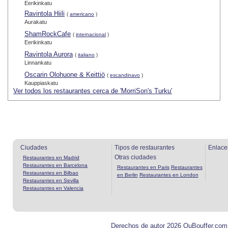
Eerikinkatu
Ravintola Hiili
(
americano
)
Aurakatu
ShamRockCafe
(
internacional
)
Eerikinkatu
Ravintola Aurora
(
italiano
)
Linnankatu
Oscarin Olohuone & Keittiö
(
escandinavo
)
Kauppiaskatu
Ver todos los restaurantes cerca de 'MorriSon's Turku'
Ciudades
Tipos de restaurantes
Enlace
Otras ciudades
Restaurantes en Madrid
Restaurantes en Barcelona
Restaurantes en Paris
Restaurantes
Restaurantes en Bilbao
en Berlin
Restaurantes en London
Restaurantes en Sevilla
Restaurantes en Valencia
Derechos de autor 2026 OuBouffer.com