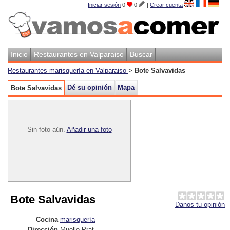
Iniciar sesión
0
0
|
Crear cuenta
Inicio
Restaurantes en Valparaiso
Buscar
Restaurantes marisquería en Valparaiso
>
Bote Salvavidas
Dé su opinión
Mapa
Bote Salvavidas
Sin foto aún.
Añadir una foto
Bote Salvavidas
Danos tu opinión
Cocina
marisquería
Dirección
Muelle Prat
,