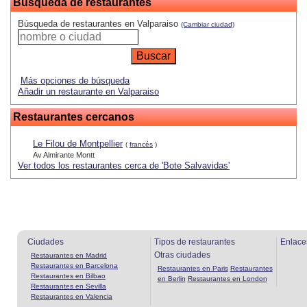
Búsqueda de restaurantes
Búsqueda de restaurantes en Valparaiso
(Cambiar ciudad)
Más opciones de búsqueda
Añadir un restaurante en Valparaiso
Restaurantes cercanos
Le Filou de Montpellier
(
francés
)
Av Almirante Montt
Ver todos los restaurantes cerca de 'Bote Salvavidas'
Ciudades
Tipos de restaurantes
Enlace
Otras ciudades
Restaurantes en Madrid
Restaurantes en Barcelona
Restaurantes en Paris
Restaurantes
Restaurantes en Bilbao
en Berlin
Restaurantes en London
Restaurantes en Sevilla
Restaurantes en Valencia