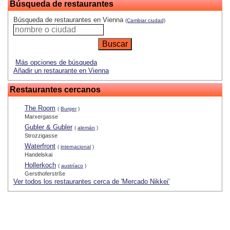
Búsqueda de restaurantes
Búsqueda de restaurantes en Vienna
(Cambiar ciudad)
Más opciones de búsqueda
Añadir un restaurante en Vienna
Restaurantes cercanos
The Room
(
Burger
)
Marxergasse
Gubler & Gubler
(
alemán
)
Strozzigasse
Waterfront
(
internacional
)
Handelskai
Hollerkoch
(
austríaco
)
Gersthoferstrße
Ver todos los restaurantes cerca de 'Mercado Nikkei'