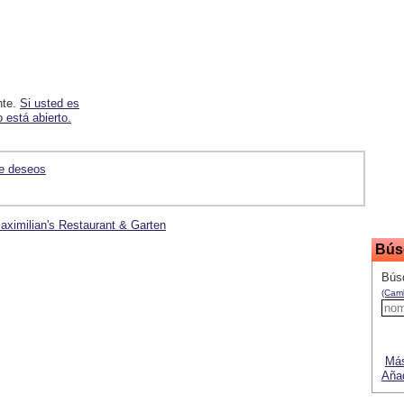
nte.
Si usted es
 está abierto.
de deseos
Maximilian's Restaurant & Garten
Bús
Búsq
(Camb
Más
Añad