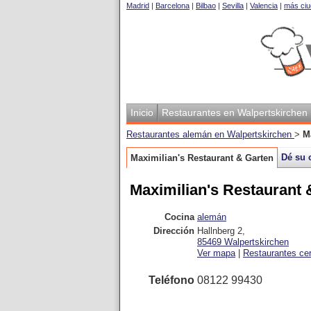
Madrid
|
Barcelona
|
Bilbao
|
Sevilla
|
Valencia
|
más ciu
Inicio
Restaurantes en Walpertskirchen
Restaurantes alemán en Walpertskirchen
>
M
Dé su 
Maximilian's Restaurant & Garten
Maximilian's Restaurant 
Cocina
alemán
Dirección
Hallnberg 2
,
85469
Walpertskirchen
Ver mapa
|
Restaurantes ce
Teléfono
08122 99430