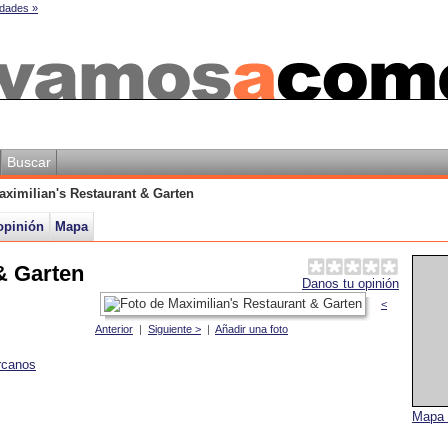
dades »
Buscar
aximilian's Restaurant & Garten
opinión
Mapa
& Garten
Danos tu opinión
<
Anterior
|
Siguiente >
|
Añadir una foto
rcanos
Mapa 