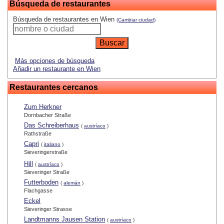
Búsqueda de restaurantes
Búsqueda de restaurantes en Wien
(Cambiar ciudad)
Más opciones de búsqueda
Añadir un restaurante en Wien
Restaurantes cercanos
Zum Herkner
Dornbacher Straße
Das Schreiberhaus
(
austríaco
)
Rathstraße
Capri
(
italiano
)
Sieveringerstraße
Hill
(
austríaco
)
Sieveringer Straße
Futterboden
(
alemán
)
Flachgasse
Eckel
Sieveringer Strasse
Landtmanns Jausen Station
(
austríaco
)