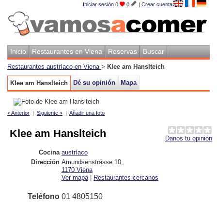
Iniciar sesión
0
0
|
Crear cuenta
Inicio
Restaurantes en Viena
Reservas
Buscar
Restaurantes austríaco en Viena
>
Klee am Hanslteich
Dé su opinión
Mapa
Klee am Hanslteich
< Anterior
|
Siguiente >
|
Añadir una foto
Klee am Hanslteich
Danos tu opinión
Cocina
austríaco
Dirección
Amundsenstrasse 10
,
1170
Viena
Ver mapa
|
Restaurantes cercanos
Teléfono
01 4805150