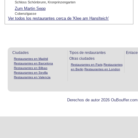
Schloss Schönbrunn, Kronprinzengarten
Zum Martin Sepp
Cobenzlgasse
Ver todos los restaurantes cerca de 'Klee am Hanslteich'
Ciudades
Tipos de restaurantes
Enlace
Otras ciudades
Restaurantes en Madrid
Restaurantes en Barcelona
Restaurantes en Paris
Restaurantes
Restaurantes en Bilbao
en Berlin
Restaurantes en London
Restaurantes en Sevilla
Restaurantes en Valencia
Derechos de autor 2026 OuBouffer.com