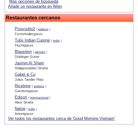
Más opciones de búsqueda
Añadir un restaurante en Wien
Restaurantes cercanos
Prosciutto2
(
italiano
)
Fuchsthallergasse
Tulsi Indian Cuisine
(
indio
)
Fluchtgasse
Blaustern
(
alemán
)
Döblinger Gürtel
Jasmin Al Sham
Heiligenstädter Straße
Gabel & Co
Julius Tandler Platz
Ricetime
(
asiático
)
Garnisongasse
Edison
(
internacional
)
Alser Straße
Natraj
(
indio
)
Antonigasse
Ver todos los restaurantes cerca de 'Good Morning Vietnam'