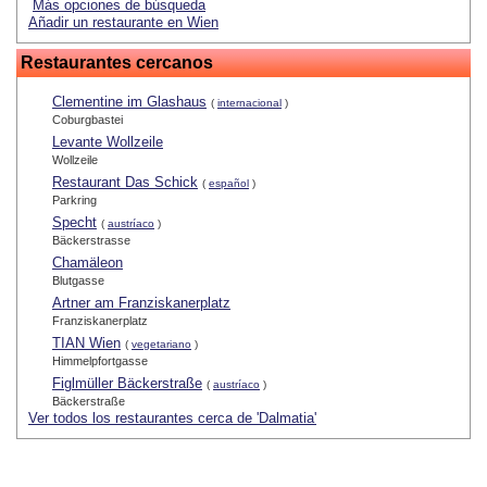
Más opciones de búsqueda
Añadir un restaurante en Wien
Restaurantes cercanos
Clementine im Glashaus
(
internacional
)
Coburgbastei
Levante Wollzeile
Wollzeile
Restaurant Das Schick
(
español
)
Parkring
Specht
(
austríaco
)
Bäckerstrasse
Chamäleon
Blutgasse
Artner am Franziskanerplatz
Franziskanerplatz
TIAN Wien
(
vegetariano
)
Himmelpfortgasse
Figlmüller Bäckerstraße
(
austríaco
)
Bäckerstraße
Ver todos los restaurantes cerca de 'Dalmatia'