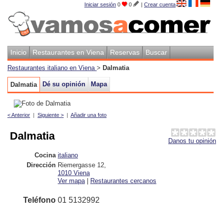
Iniciar sesión
0
0
|
Crear cuenta
Inicio
Restaurantes en Viena
Reservas
Buscar
Restaurantes italiano en Viena
>
Dalmatia
Dé su opinión
Mapa
Dalmatia
< Anterior
|
Siguiente >
|
Añadir una foto
Dalmatia
Danos tu opinión
Cocina
italiano
Dirección
Riemergasse 12
,
1010
Viena
Ver mapa
|
Restaurantes cercanos
Teléfono
01 5132992