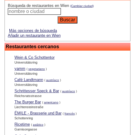
Búsqueda de restaurantes en Wien
(Cambiar ciudad)
Más opciones de búsqueda
Añadir un restaurante en Wien
Restaurantes cercanos
Wein & Co Schottentor
Universitätsring
yamm
(
vegetariano
)
Universitätsring
Café Landtmann
(
austríaco
)
Universitätsring
Schrittesser Speck & Bar
(
austríaco
)
Reichsratsstrasse
The Burger Bar
(
americano
)
Liechtensteinstraße
ÉMILE - Brasserie und Bar
(
francés
)
Schottenring
Ricetime
(
asiático
)
Garnisongasse