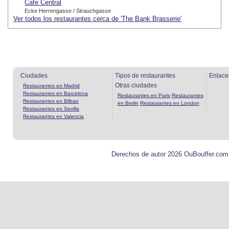
Cafe Central
Ecke Herrengasse / Strauchgasse
Ver todos los restaurantes cerca de 'The Bank Brasserie'
Ciudades
Tipos de restaurantes
Enlace
Otras ciudades
Restaurantes en Madrid
Restaurantes en Barcelona
Restaurantes en Paris
Restaurantes
Restaurantes en Bilbao
en Berlin
Restaurantes en London
Restaurantes en Sevilla
Restaurantes en Valencia
Derechos de autor 2026 OuBouffer.com