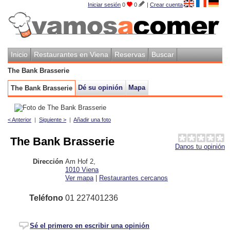
Iniciar sesión
0
0
|
Crear cuenta
Inicio
Restaurantes en Viena
Reservas
Buscar
The Bank Brasserie
Dé su opinión
Mapa
The Bank Brasserie
< Anterior
|
Siguiente >
|
Añadir una foto
The Bank Brasserie
Danos tu opinión
Dirección
Am Hof 2
,
1010
Viena
Ver mapa
|
Restaurantes cercanos
Teléfono
01 227401236
Sé el primero en escribir una opinión