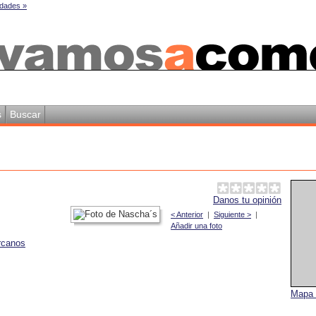
dades »
s
Buscar
Danos tu opinión
< Anterior
|
Siguiente >
|
Añadir una foto
rcanos
Mapa 