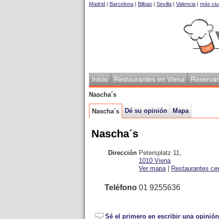
Madrid
|
Barcelona
|
Bilbao
|
Sevilla
|
Valencia
|
más ciu
Inicio
Restaurantes en Viena
Reserva
Nascha´s
Dé su opinión
Mapa
Nascha´s
Nascha´s
Dirección
Petersplatz 11
,
1010
Viena
Ver mapa
|
Restaurantes ce
Teléfono
01 9255636
Sé el primero en escribir una opinión