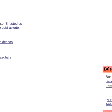
nte.
Si usted es
 está abierto.
de deseos
Nascha´s
Bús
Bús
ciuda
Más
Añad