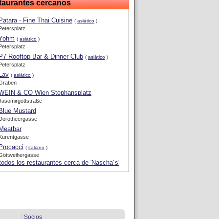
taurantes cercanos
Patara - Fine Thai Cuisine
(
asiático
)
Petersplatz
Yohm
(
asiático
)
Petersplatz
P7 Rooftop Bar & Dinner Club
(
asiático
)
Petersplatz
Lav
(
asiático
)
Graben
WEIN & CO Wien Stephansplatz
Jasomirgottstraße
Blue Mustard
Dorotheergasse
Meatbar
Kurentgasse
Procacci
(
italiano
)
Göttweihergasse
todos los restaurantes cerca de 'Nascha´s'
Socios