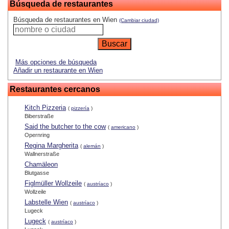
Búsqueda de restaurantes
Búsqueda de restaurantes en Wien
(Cambiar ciudad)
Más opciones de búsqueda
Añadir un restaurante en Wien
Restaurantes cercanos
Kitch Pizzeria
(
pizzería
)
Biberstraße
Said the butcher to the cow
(
americano
)
Opernring
Regina Margherita
(
alemán
)
Wallnerstraße
Chamäleon
Blutgasse
Figlmüller Wollzeile
(
austríaco
)
Wollzeile
Labstelle Wien
(
austríaco
)
Lugeck
Lugeck
(
austríaco
)