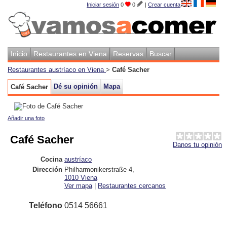
Iniciar sesión
0
0
|
Crear cuenta
Inicio
Restaurantes en Viena
Reservas
Buscar
Restaurantes austríaco en Viena
>
Café Sacher
Dé su opinión
Mapa
Café Sacher
Añadir una foto
Café Sacher
Danos tu opinión
Cocina
austríaco
Dirección
Philharmonikerstraße 4
,
1010
Viena
Ver mapa
|
Restaurantes cercanos
Teléfono
0514 56661