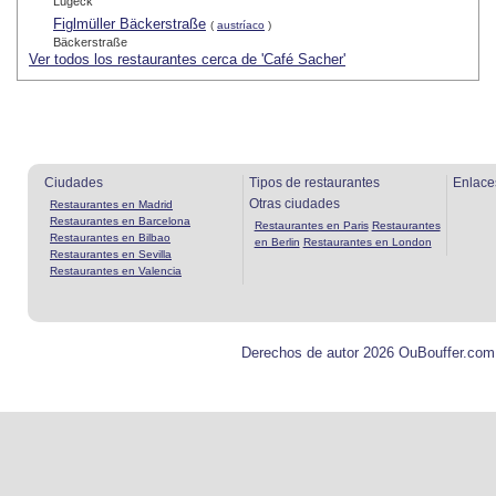
Lugeck
Figlmüller Bäckerstraße
(
austríaco
)
Bäckerstraße
Ver todos los restaurantes cerca de 'Café Sacher'
Ciudades
Tipos de restaurantes
Enlace
Otras ciudades
Restaurantes en Madrid
Restaurantes en Barcelona
Restaurantes en Paris
Restaurantes
Restaurantes en Bilbao
en Berlin
Restaurantes en London
Restaurantes en Sevilla
Restaurantes en Valencia
Derechos de autor 2026 OuBouffer.com