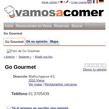
Iniciar sesión
0
0
|
Crear cuenta
Inicio
Restaurantes en Viena
Reservas
Buscar
Go Gourmet
Dé su opinión
Mapa
Go Gourmet
< Anterior
|
Siguiente >
|
Añadir una foto
Go Gourmet
Danos tu opinión
Dirección
Walfischgasse 4/1
,
1010
Viena
Ver mapa
|
Restaurantes cercanos
Teléfono
01 3705439
Sé el primero en escribir una opinión