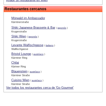
Añadir un restaurante en Wien
Restaurantes cercanos
Mörwald im Ambassador
Kärntnerstraße
Shiki Japanese Brasserie & Bar
(
japonés
)
Krugerstraße
Shiki Wien
(
japonés
)
Krugerstraße
Levante Walfischgasse
(
italiano
)
Walfischgasse
Bristol Lounge
(
austríaco
)
Kärntner Ring
Chilai
Kärtner Ring
Blauenstein
(
austríaco
)
Kärntner Straße
Cuisino Wien
(
austríaco
)
Kärntner Straße
Ver todos los restaurantes cerca de 'Go Gourmet'