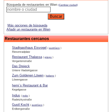
Búsqueda de restaurantes en Wien
(Cambiar ciudad)
Más opciones de búsqueda
Añadir un restaurante en Wien
Restaurantes cercanos
Stadtgasthaus Eisvogel
(
austríaco
)
Riesenradplatz
Restaurant Thalassa
(
griego
)
Vorgartenstraße
Das Dreieck
Untere Viaduktgasse
Zum Goldenen Löwen
(
italiano
)
Löwengasse
hemi´s Restaurant & Bar
Kegelgasse
Indus
(
indio
)
Radetzkystraße
Gustl Kocht
(
austríaco
)
Erdbergstraße