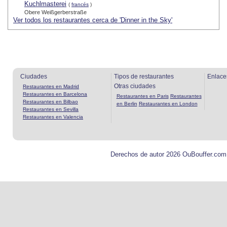
Kuchlmasterei
(
francés
)
Obere Weißgerberstraße
Ver todos los restaurantes cerca de 'Dinner in the Sky'
Ciudades
Tipos de restaurantes
Enlace
Otras ciudades
Restaurantes en Madrid
Restaurantes en Barcelona
Restaurantes en Paris
Restaurantes
Restaurantes en Bilbao
en Berlin
Restaurantes en London
Restaurantes en Sevilla
Restaurantes en Valencia
Derechos de autor 2026 OuBouffer.com