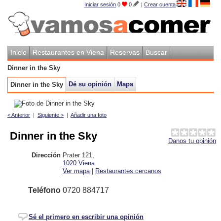
Iniciar sesión
0
0
|
Crear cuenta
Inicio
Restaurantes en Viena
Reservas
Buscar
Dinner in the Sky
Dé su opinión
Mapa
Dinner in the Sky
< Anterior
|
Siguiente >
|
Añadir una foto
Dinner in the Sky
Danos tu opinión
Dirección
Prater 121
,
1020
Viena
Ver mapa
|
Restaurantes cercanos
Teléfono
0720 884717
Sé el primero en escribir una opinión