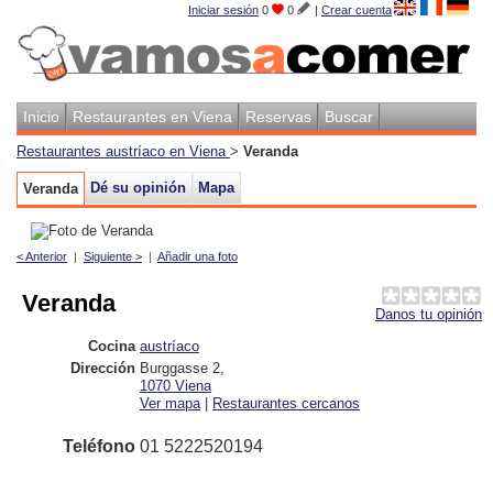
Iniciar sesión
0
0
|
Crear cuenta
Inicio
Restaurantes en Viena
Reservas
Buscar
Restaurantes austríaco en Viena
>
Veranda
Dé su opinión
Mapa
Veranda
< Anterior
|
Siguiente >
|
Añadir una foto
Veranda
Danos tu opinión
Cocina
austríaco
Dirección
Burggasse 2
,
1070
Viena
Ver mapa
|
Restaurantes cercanos
Teléfono
01 5222520194