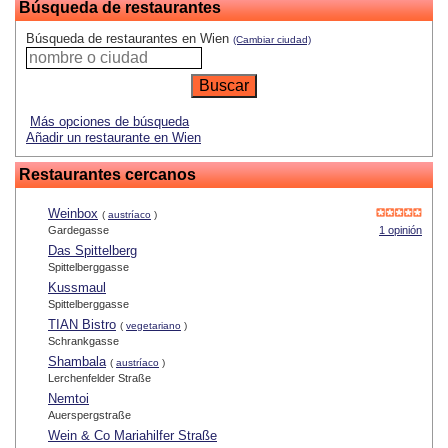
Búsqueda de restaurantes
Búsqueda de restaurantes en Wien
(Cambiar ciudad)
Más opciones de búsqueda
Añadir un restaurante en Wien
Restaurantes cercanos
Weinbox
(
austríaco
)
Gardegasse
1 opinión
Das Spittelberg
Spittelberggasse
Kussmaul
Spittelberggasse
TIAN Bistro
(
vegetariano
)
Schrankgasse
Shambala
(
austríaco
)
Lerchenfelder Straße
Nemtoi
Auerspergstraße
Wein & Co Mariahilfer Straße