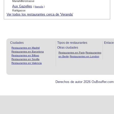
Mariahilferstrasse
Aux Gazelles
(
francés
)
Rahlgasse
Ver todos los restaurantes cerca de 'Veranda'
Ciudades
Tipos de restaurantes
Enlace
Otras ciudades
Restaurantes en Madrid
Restaurantes en Barcelona
Restaurantes en Paris
Restaurantes
Restaurantes en Bilbao
en Berlin
Restaurantes en London
Restaurantes en Sevilla
Restaurantes en Valencia
Derechos de autor 2026 OuBouffer.com