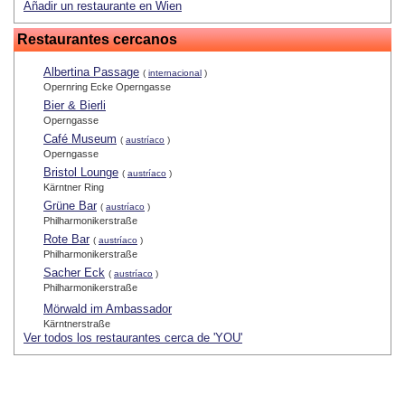
Añadir un restaurante en Wien
Restaurantes cercanos
Albertina Passage
(
internacional
)
Opernring Ecke Operngasse
Bier & Bierli
Operngasse
Café Museum
(
austríaco
)
Operngasse
Bristol Lounge
(
austríaco
)
Kärntner Ring
Grüne Bar
(
austríaco
)
Philharmonikerstraße
Rote Bar
(
austríaco
)
Philharmonikerstraße
Sacher Eck
(
austríaco
)
Philharmonikerstraße
Mörwald im Ambassador
Kärntnerstraße
Ver todos los restaurantes cerca de 'YOU'