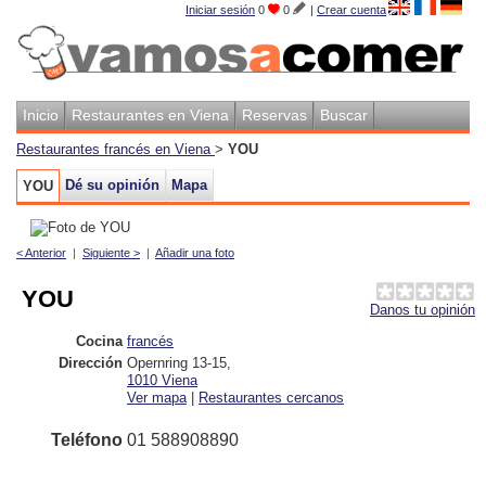
Iniciar sesión
0
0
|
Crear cuenta
Inicio
Restaurantes en Viena
Reservas
Buscar
Restaurantes francés en Viena
>
YOU
Dé su opinión
Mapa
YOU
< Anterior
|
Siguiente >
|
Añadir una foto
YOU
Danos tu opinión
Cocina
francés
Dirección
Opernring 13-15
,
1010
Viena
Ver mapa
|
Restaurantes cercanos
Teléfono
01 588908890