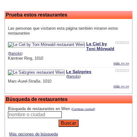
Prueba estos restaurantes
Las personas que visitaron esta página también miraron estos
restaurantes
Le Ciel by
Toni Mörwald
(
francés
)
Kärntner Ring, 1010
más >> >>
Le Salzgries
(
francés
)
Marc-Aurel-Straße, 1010
más >> >>
Búsqueda de restaurantes
Búsqueda de restaurantes en Wien
(Cambiar ciudad)
Más opciones de búsqueda