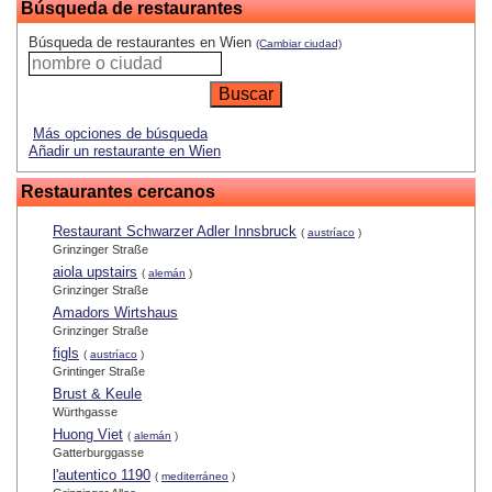
Búsqueda de restaurantes
Búsqueda de restaurantes en Wien
(Cambiar ciudad)
Más opciones de búsqueda
Añadir un restaurante en Wien
Restaurantes cercanos
Restaurant Schwarzer Adler Innsbruck
(
austríaco
)
Grinzinger Straße
aiola upstairs
(
alemán
)
Grinzinger Straße
Amadors Wirtshaus
Grinzinger Straße
figls
(
austríaco
)
Grintinger Straße
Brust & Keule
Würthgasse
Huong Viet
(
alemán
)
Gatterburggasse
l'autentico 1190
(
mediterráneo
)