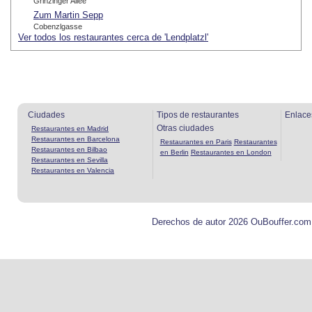
Grinzinger Allee
Zum Martin Sepp
Cobenzlgasse
Ver todos los restaurantes cerca de 'Lendplatzl'
Ciudades
Tipos de restaurantes
Enlace
Otras ciudades
Restaurantes en Madrid
Restaurantes en Barcelona
Restaurantes en Paris
Restaurantes
Restaurantes en Bilbao
en Berlin
Restaurantes en London
Restaurantes en Sevilla
Restaurantes en Valencia
Derechos de autor 2026 OuBouffer.com