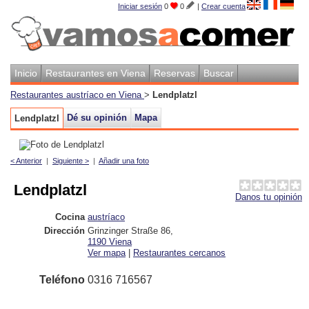
Iniciar sesión
0
0
|
Crear cuenta
Inicio
Restaurantes en Viena
Reservas
Buscar
Restaurantes austríaco en Viena
>
Lendplatzl
Dé su opinión
Mapa
Lendplatzl
< Anterior
|
Siguiente >
|
Añadir una foto
Lendplatzl
Danos tu opinión
Cocina
austríaco
Dirección
Grinzinger Straße 86
,
1190
Viena
Ver mapa
|
Restaurantes cercanos
Teléfono
0316 716567