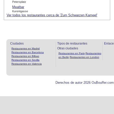
Petersplatz
Meatbar
Kurentgasse
Ver todos los restaurantes cerca de 'Zum Schwarzen Kameel'
Ciudades
Tipos de restaurantes
Enlace
Otras ciudades
Restaurantes en Madrid
Restaurantes en Barcelona
Restaurantes en Paris
Restaurantes
Restaurantes en Bilbao
en Berlin
Restaurantes en London
Restaurantes en Sevilla
Restaurantes en Valencia
Derechos de autor 2026 OuBouffer.com