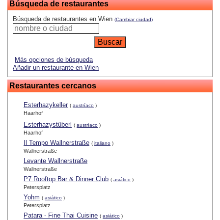
Búsqueda de restaurantes
Búsqueda de restaurantes en Wien
(Cambiar ciudad)
Más opciones de búsqueda
Añadir un restaurante en Wien
Restaurantes cercanos
Esterhazykeller
(
austríaco
)
Haarhof
Esterhazystüberl
(
austríaco
)
Haarhof
Il Tempo Wallnerstraße
(
italiano
)
Wallnerstraße
Levante Wallnerstraße
Wallnerstraße
P7 Rooftop Bar & Dinner Club
(
asiático
)
Petersplatz
Yohm
(
asiático
)
Petersplatz
Patara - Fine Thai Cuisine
(
asiático
)