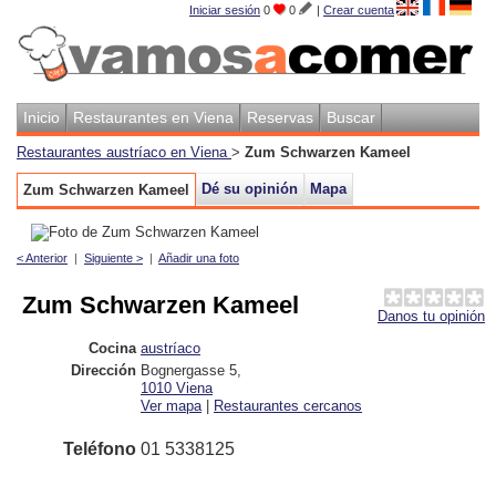
Iniciar sesión
0
0
|
Crear cuenta
Inicio
Restaurantes en Viena
Reservas
Buscar
Restaurantes austríaco en Viena
>
Zum Schwarzen Kameel
Dé su opinión
Mapa
Zum Schwarzen Kameel
< Anterior
|
Siguiente >
|
Añadir una foto
Zum Schwarzen Kameel
Danos tu opinión
Cocina
austríaco
Dirección
Bognergasse 5
,
1010
Viena
Ver mapa
|
Restaurantes cercanos
Teléfono
01 5338125