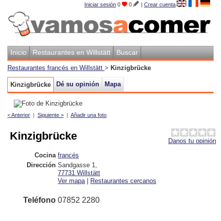
Iniciar sesión
0
0
|
Crear cuenta
Inicio
Restaurantes en Willstätt
Buscar
Restaurantes francés en Willstätt
>
Kinzigbrücke
Dé su opinión
Mapa
Kinzigbrücke
< Anterior
|
Siguiente >
|
Añadir una foto
Kinzigbrücke
Danos tu opinión
Cocina
francés
Dirección
Sandgasse 1
,
77731
Willstätt
Ver mapa
|
Restaurantes cercanos
Teléfono
07852 2280