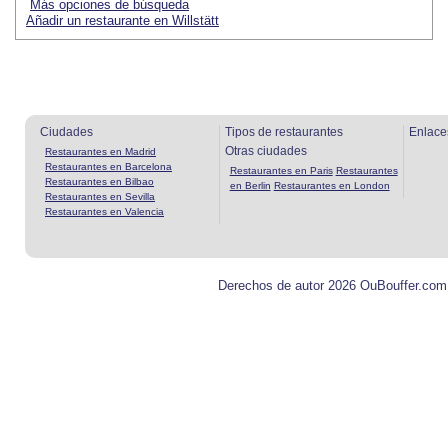
Más opciones de búsqueda
Añadir un restaurante en Willstätt
Ciudades
Tipos de restaurantes
Enlace
Otras ciudades
Restaurantes en Madrid
Restaurantes en Barcelona
Restaurantes en Paris
Restaurantes
Restaurantes en Bilbao
en Berlin
Restaurantes en London
Restaurantes en Sevilla
Restaurantes en Valencia
Derechos de autor 2026 OuBouffer.com