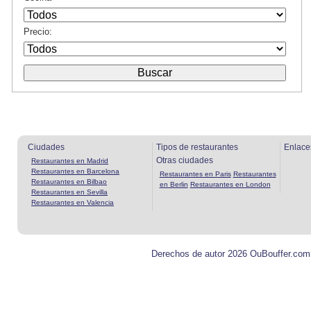
Precio:
Ciudades
Tipos de restaurantes
Enlace
Otras ciudades
Restaurantes en Madrid
Restaurantes en Barcelona
Restaurantes en Paris
Restaurantes
Restaurantes en Bilbao
en Berlin
Restaurantes en London
Restaurantes en Sevilla
Restaurantes en Valencia
Derechos de autor 2026 OuBouffer.com