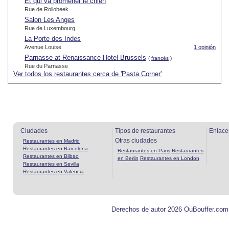
Et qui va promener le chien
Rue de Rollobeek
Salon Les Anges
Rue de Luxembourg
La Porte des Indes
Avenue Louise
1 opinión
Parnasse at Renaissance Hotel Brussels
(
francés
)
Rue du Parnasse
Ver todos los restaurantes cerca de 'Pasta Corner'
Ciudades
Tipos de restaurantes
Enlace
Otras ciudades
Restaurantes en Madrid
Restaurantes en Barcelona
Restaurantes en Paris
Restaurantes
Restaurantes en Bilbao
en Berlin
Restaurantes en London
Restaurantes en Sevilla
Restaurantes en Valencia
Derechos de autor 2026 OuBouffer.com