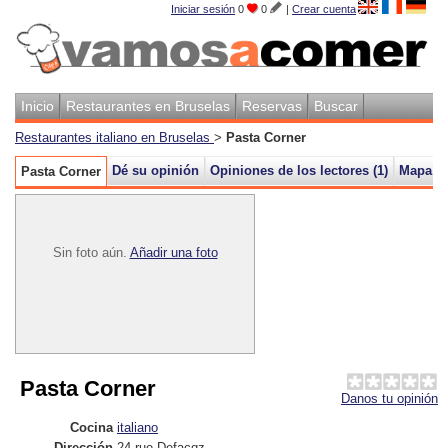
Iniciar sesión
0
0
|
Crear cuenta
Inicio
Restaurantes en Bruselas
Reservas
Buscar
Restaurantes italiano en Bruselas
>
Pasta Corner
Dé su opinión
Opiniones de los lectores (
1
)
Mapa
Pasta Corner
Sin foto aún.
Añadir una foto
Pasta Corner
Danos tu opinión
Cocina
italiano
Dirección
24 rue Defacqz
,