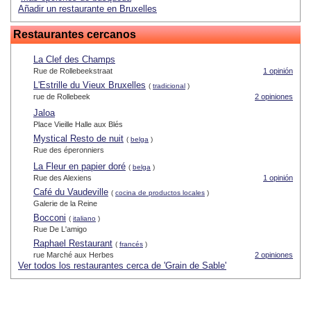
Añadir un restaurante en Bruxelles
Restaurantes cercanos
La Clef des Champs
Rue de Rollebeekstraat
1 opinión
L'Estrille du Vieux Bruxelles
(
tradicional
)
rue de Rollebeek
2 opiniones
Jaloa
Place Vieille Halle aux Blés
Mystical Resto de nuit
(
belga
)
Rue des éperonniers
La Fleur en papier doré
(
belga
)
Rue des Alexiens
1 opinión
Café du Vaudeville
(
cocina de productos locales
)
Galerie de la Reine
Bocconi
(
italiano
)
Rue De L'amigo
Raphael Restaurant
(
francés
)
rue Marché aux Herbes
2 opiniones
Ver todos los restaurantes cerca de 'Grain de Sable'