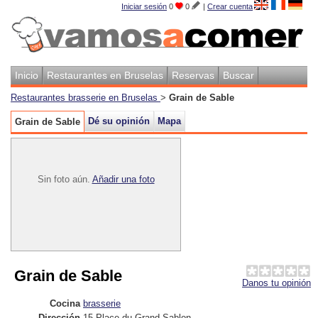
Iniciar sesión
0
0
|
Crear cuenta
Inicio
Restaurantes en Bruselas
Reservas
Buscar
Restaurantes brasserie en Bruselas
>
Grain de Sable
Dé su opinión
Mapa
Grain de Sable
Sin foto aún.
Añadir una foto
Grain de Sable
Danos tu opinión
Cocina
brasserie
Dirección
15 Place du Grand Sablon
,