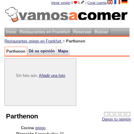
Iniciar sesión
0
0
|
Crear cuenta
Inicio
Restaurantes en Frankfurt
Reservas
Buscar
Restaurantes griego en Frankfurt
>
Parthenon
Dé su opinión
Mapa
Parthenon
Sin foto aún.
Añadir una foto
Parthenon
Danos tu opinión
Cocina
griego
Dirección
Kennedyallee 34
,