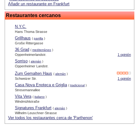
Añadir un restaurante en Frankfurt
Restaurantes cercanos
N.Y.C.
Hans Thoma Strasse
Grillhaus
(
parrilla
)
Große Rittergasse
36 Grad
(
mediterráneo
)
Oppenheimerlandstr.
1 opinión
Sorriso
(
alemán
)
Oppenheimer Landstr.
Zum Gemalten Haus
(
alemán
)
Schweizer Str.
1 opinión
Casa Nova Enoteca e Griglia
(
tradicional
)
Stresemannallee
Vita Vera
(
italiano
)
Windmühlstraße
Signatures Frankfurt
(
alemán
)
Wilhelm-Leuschner-Strasse
Ver todos los restaurantes cerca de 'Parthenon'