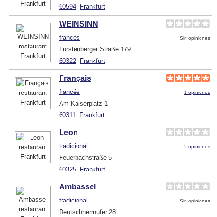
60594
Frankfurt
WEINSINN
francés
Sin opiniones
Fürstenberger Straße 179
60322
Frankfurt
Français
francés
1 opiniones
Am Kaiserplatz 1
60311
Frankfurt
Leon
tradicional
2 opiniones
Feuerbachstraße 5
60325
Frankfurt
Ambassel
tradicional
Sin opiniones
Deutschherrnufer 28