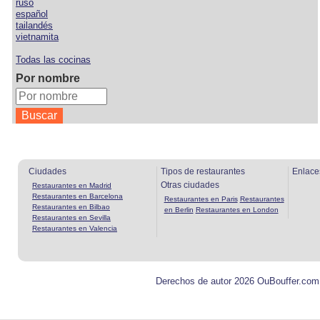
ruso
español
tailandés
vietnamita
Todas las cocinas
Por nombre
Ciudades
Tipos de restaurantes
Enlace
Otras ciudades
Restaurantes en Madrid
Restaurantes en Barcelona
Restaurantes en Paris
Restaurantes
Restaurantes en Bilbao
en Berlin
Restaurantes en London
Restaurantes en Sevilla
Restaurantes en Valencia
Derechos de autor 2026 OuBouffer.com