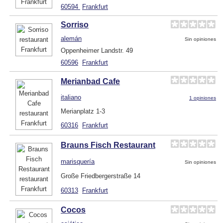
60594
Frankfurt
Sorriso
alemán
Sin opiniones
Oppenheimer Landstr. 49
60596
Frankfurt
Merianbad Cafe
italiano
1 opiniones
Merianplatz 1-3
60316
Frankfurt
Brauns Fisch Restaurant
marisquería
Sin opiniones
Große Friedbergerstraße 14
60313
Frankfurt
Cocos