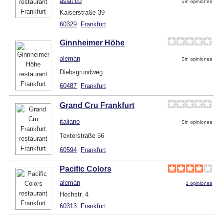
asiático
Sin opiniones
Kaiserstraße 39
60329
Frankfurt
Ginnheimer Höhe
alemán
Sin opiniones
Diebsgrundweg
60487
Frankfurt
Grand Cru Frankfurt
italiano
Sin opiniones
Textorstraße 56
60594
Frankfurt
Pacific Colors
alemán
1 opiniones
Hochstr. 4
60313
Frankfurt