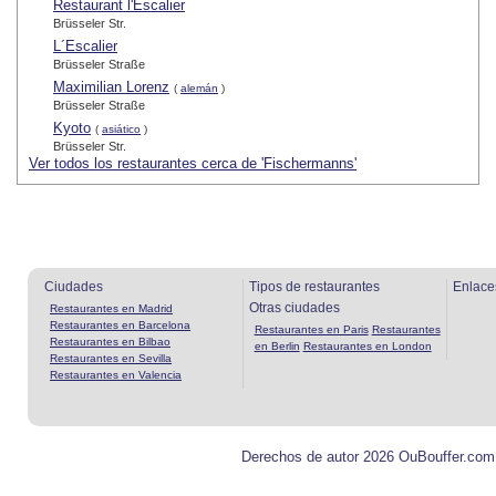
Restaurant l'Escalier
Brüsseler Str.
L´Escalier
Brüsseler Straße
Maximilian Lorenz
(
alemán
)
Brüsseler Straße
Kyoto
(
asiático
)
Brüsseler Str.
Ver todos los restaurantes cerca de 'Fischermanns'
Ciudades
Tipos de restaurantes
Enlace
Otras ciudades
Restaurantes en Madrid
Restaurantes en Barcelona
Restaurantes en Paris
Restaurantes
Restaurantes en Bilbao
en Berlin
Restaurantes en London
Restaurantes en Sevilla
Restaurantes en Valencia
Derechos de autor 2026 OuBouffer.com