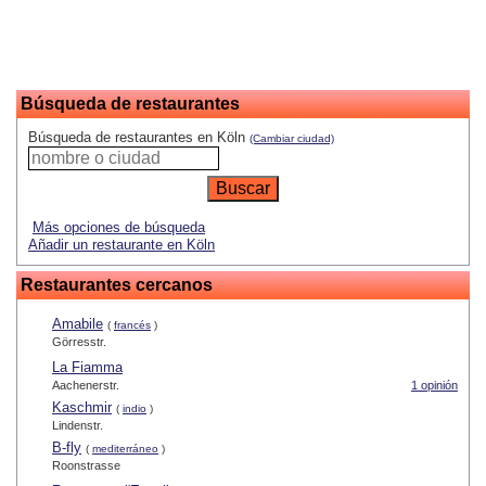
Búsqueda de restaurantes
Búsqueda de restaurantes en Köln
(Cambiar ciudad)
Más opciones de búsqueda
Añadir un restaurante en Köln
Restaurantes cercanos
Amabile
(
francés
)
Görresstr.
La Fiamma
Aachenerstr.
1 opinión
Kaschmir
(
indio
)
Lindenstr.
B-fly
(
mediterráneo
)
Roonstrasse