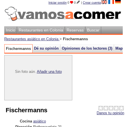
Iniciar sesión
0
0
|
Crear cuenta
Inicio
Restaurantes en Colonia
Reservas
Buscar
Restaurantes asiático en Colonia
>
Fischermanns
Dé su opinión
Opiniones de los lectores (3)
Mapa
Fischermanns
Sin foto aún.
Añadir una foto
Fischermanns
Danos tu opinión
Cocina
asiático
Dirección
Rathenauplatz 21
,