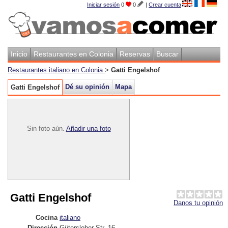
Iniciar sesión
0
0
|
Crear cuenta
Inicio
Restaurantes en Colonia
Reservas
Buscar
Restaurantes italiano en Colonia
>
Gatti Engelshof
Dé su opinión
Mapa
Gatti Engelshof
Sin foto aún.
Añadir una foto
Gatti Engelshof
Danos tu opinión
Cocina
italiano
Dirección
Gütersloher Str. 16
,