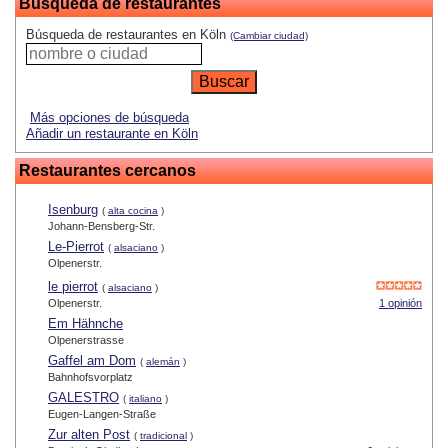
Búsqueda de restaurantes
Búsqueda de restaurantes en Köln
(Cambiar ciudad)
Más opciones de búsqueda
Añadir un restaurante en Köln
Restaurantes cercanos
Isenburg
(
alta cocina
)
Johann-Bensberg-Str.
Le-Pierrot
(
alsaciano
)
Olpenerstr.
le pierrot
(
alsaciano
)
Olpenerstr.
1 opinión
Em Hähnche
Olpenerstrasse
Gaffel am Dom
(
alemán
)
Bahnhofsvorplatz
GALESTRO
(
italiano
)
Eugen-Langen-Straße
Zur alten Post
(
tradicional
)