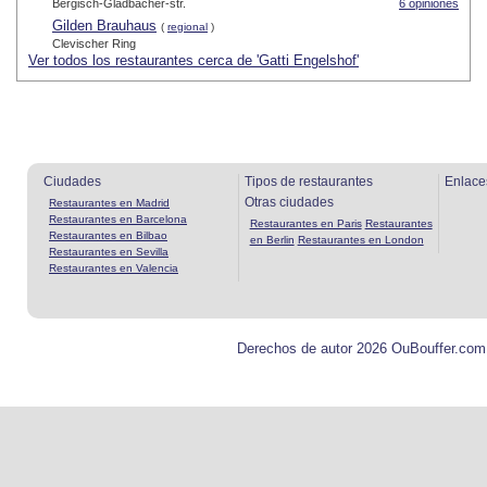
Bergisch-Gladbacher-str.
6 opiniones
Gilden Brauhaus
(
regional
)
Clevischer Ring
Ver todos los restaurantes cerca de 'Gatti Engelshof'
Ciudades
Tipos de restaurantes
Enlace
Otras ciudades
Restaurantes en Madrid
Restaurantes en Barcelona
Restaurantes en Paris
Restaurantes
Restaurantes en Bilbao
en Berlin
Restaurantes en London
Restaurantes en Sevilla
Restaurantes en Valencia
Derechos de autor 2026 OuBouffer.com