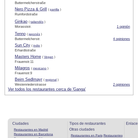
Buttermelcherstraße
Nero Pizza & Grill
(
parrilla
)
Rumfordstraße
Ginkao
(
tailandés
)
Morassistr.
1 opinión
Tenno
(
japonés
)
Buttermelcherstr.
4 opiniones
Sun City
(
indio
)
Erhardtstraße
Masters Home
(
Vegan
)
Frauenstr.11
Milagros
(
mexicano
)
Frauenstr.9
Beim Sedlmayr
(
regional
)
Westenriederstrasse
2 opiniones
Ver todos los restaurantes cerca de 'Ganga'
Ciudades
Tipos de restaurantes
Enlace
Otras ciudades
Restaurantes en Madrid
Restaurantes en Barcelona
Restaurantes en Paris
Restaurantes