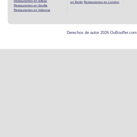
Restaurantes en Bilbao
en Berlin
Restaurantes en London
Restaurantes en Sevilla
Restaurantes en Valencia
Derechos de autor 2026 OuBouffer.com