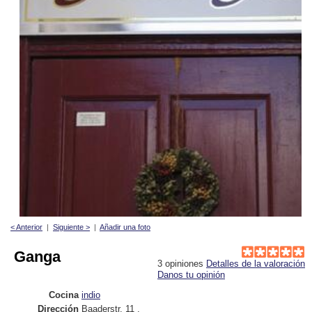
< Anterior
|
Siguiente >
|
Añadir una foto
Ganga
3
opiniones
Detalles de la valoración
Danos tu opinión
Cocina
indio
Dirección
Baaderstr. 11
,