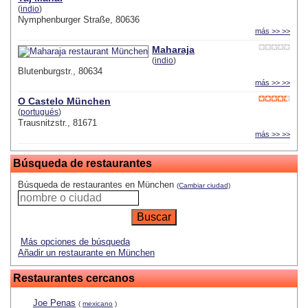
(
indio
)
Nymphenburger Straße, 80636
más >> >>
Maharaja
(
indio
)
Blutenburgstr., 80634
más >> >>
O Castelo München
(
portugués
)
Trausnitzstr., 81671
más >> >>
Búsqueda de restaurantes
Búsqueda de restaurantes en München
(Cambiar ciudad)
Más opciones de búsqueda
Añadir un restaurante en München
Restaurantes cercanos
Joe Penas
(
mexicano
)