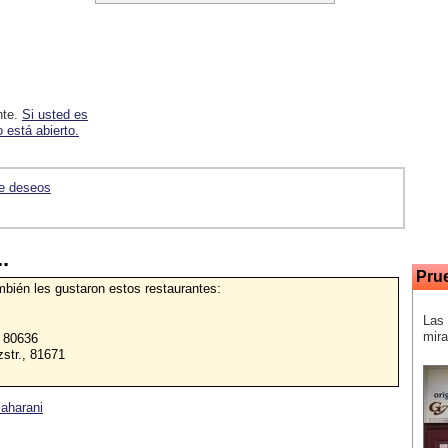
nte.
Si usted es
 está abierto.
de deseos
.
Pru
ambién les gustaron estos restaurantes:
Las 
mira
 80636
zstr., 81671
Maharani