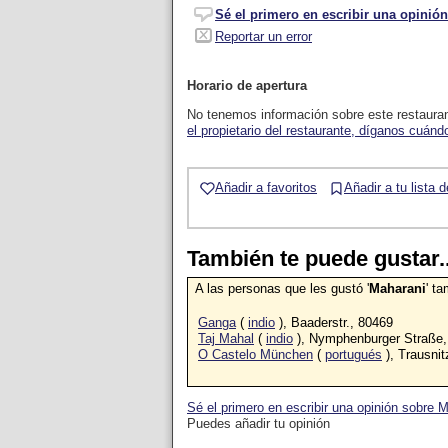
Sé el primero en escribir una opinión
Reportar un error
Horario de apertura
No tenemos información sobre este restaura
el propietario del restaurante, díganos cuándo
Añadir a favoritos
Añadir a tu lista 
También te puede gustar..
A las personas que les gustó '
Maharani
' t
Ganga
(
indio
), Baaderstr., 80469
Taj Mahal
(
indio
), Nymphenburger Straße,
O Castelo München
(
portugués
), Trausnit
Sé el primero en escribir una opinión sobre 
Puedes añadir tu opinión