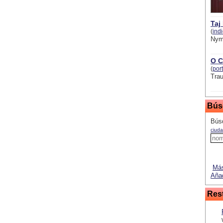
Taj
(
ind
Nym
O C
(
por
Trau
Bús
Bús
ciuda
Más
Añad
Res