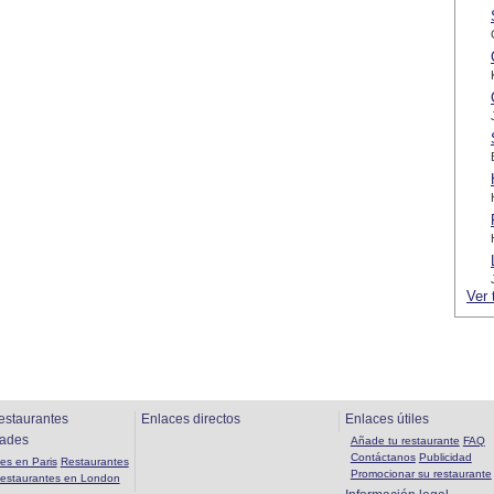
Ver 
estaurantes
Enlaces directos
Enlaces útiles
dades
Añade tu restaurante
FAQ
Contáctanos
Publicidad
es en Paris
Restaurantes
Promocionar su restaurante
estaurantes en London