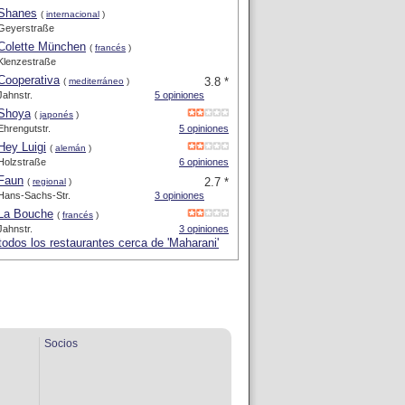
Shanes
(
internacional
)
Geyerstraße
Colette München
(
francés
)
Klenzestraße
Cooperativa
3.8 *
(
mediterráneo
)
Jahnstr.
5 opiniones
Shoya
(
japonés
)
Ehrengutstr.
5 opiniones
Hey Luigi
(
alemán
)
Holzstraße
6 opiniones
Faun
2.7 *
(
regional
)
Hans-Sachs-Str.
3 opiniones
La Bouche
(
francés
)
Jahnstr.
3 opiniones
todos los restaurantes cerca de 'Maharani'
Socios