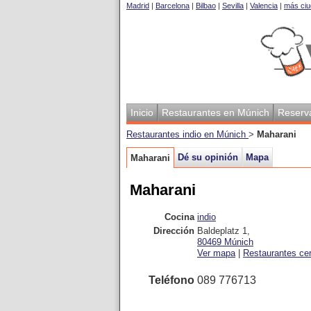
Madrid
|
Barcelona
|
Bilbao
|
Sevilla
|
Valencia
|
más ciu
Inicio
Restaurantes en Múnich
Reserv
Restaurantes indio en Múnich
>
Maharani
Dé su opinión
Mapa
Maharani
Maharani
Cocina
indio
Dirección
Baldeplatz 1
,
80469
Múnich
Ver mapa
|
Restaurantes ce
Teléfono
089 776713