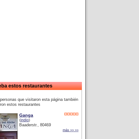
eba estos restaurantes
personas que visitaron esta página también
ron estos restaurantes
Ganga
(
indio
)
Baaderstr., 80469
más >> >>