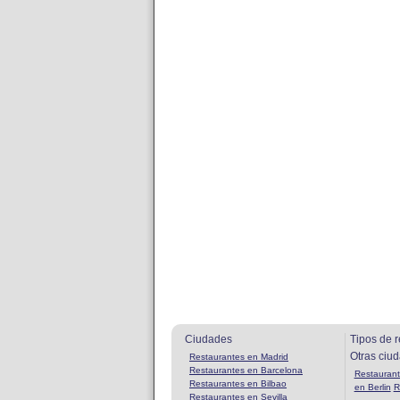
Ciudades
Tipos de r
Otras ciu
Restaurantes en Madrid
Restaurantes en Barcelona
Restaurant
Restaurantes en Bilbao
en Berlin
R
Restaurantes en Sevilla