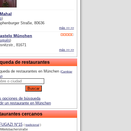
 Mahal
io
)
phenburger Straße, 80636
más >> >>
astelo München
tugués
)
snitzstr., 81671
más >> >>
queda de restaurantes
queda de restaurantes en München
(Cambiar
d)
 opciones de búsqueda
ir un restaurante en München
taurantes cercanos
FUGAZI N°15
(
tradicional
)
Wittelsbacherstraße