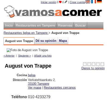
Iniciar sesión
0
0
|
Crear cuenta
Inicio
Restaurantes en Tampere
Reservas
Buscar
Restaurantes belga en Tampere
>
August von Trappe
Dé su opinión
Mapa
August von Trappe
< Anterior
|
Siguiente >
|
Añadir una foto
August von Trappe
Danos tu opinión
Cocina
belga
Dirección
Verkatehtaankatu 2
,
33100
Tampere
Ver mapa
|
Restaurantes cercanos
Teléfono
010 4233279