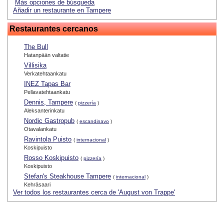
Más opciones de búsqueda
Añadir un restaurante en Tampere
Restaurantes cercanos
The Bull
Hatanpään valtatie
Villisika
Verkatehtaankatu
INEZ Tapas Bar
Pellavatehtaankatu
Dennis, Tampere
(
pizzería
)
Aleksanterinkatu
Nordic Gastropub
(
escandinavo
)
Otavalankatu
Ravintola Puisto
(
internacional
)
Koskipuisto
Rosso Koskipuisto
(
pizzería
)
Koskipuisto
Stefan's Steakhouse Tampere
(
internacional
)
Kehräsaari
Ver todos los restaurantes cerca de 'August von Trappe'