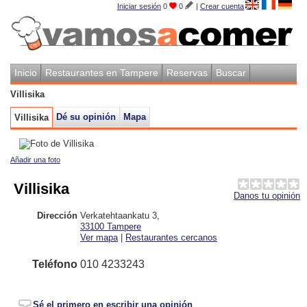
Iniciar sesión
0
0
|
Crear cuenta
Inicio
Restaurantes en Tampere
Reservas
Buscar
Villisika
Dé su opinión
Mapa
Villisika
Añadir una foto
Villisika
Danos tu opinión
Dirección
Verkatehtaankatu 3
,
33100
Tampere
Ver mapa
|
Restaurantes cercanos
Teléfono
010 4233243
Sé el primero en escribir una opinión