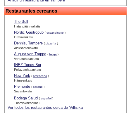
Añadir un restaurante en Tampere
Restaurantes cercanos
The Bull
Hatanpään valtatie
Nordic Gastropub
(
escandinavo
)
Otavalankatu
Dennis, Tampere
(
pizzería
)
Aleksanterinkatu
August von Trappe
(
belga
)
Verkatehtaankatu
INEZ Tapas Bar
Pellavatehtaankatu
New York
(
americano
)
Hämeenkatu
Piemonte
(
italiano
)
Suvantokatu
Bodega Salud
(
español
)
Tuomiokirkonkatu
Ver todos los restaurantes cerca de 'Villisika'