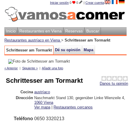
Iniciar sesión
0
0
|
Crear cuenta
Inicio
Restaurantes en Viena
Reservas
Buscar
Restaurantes austríaco en Viena
>
Schrittesser am Tormarkt
Dé su opinión
Mapa
Schrittesser am Tormarkt
< Anterior
|
Siguiente >
|
Añadir una foto
Schrittesser am Tormarkt
Danos tu opinión
Cocina
austríaco
Dirección
Naschmarkt Stand 130, gegenüber Linke Wienzeile 4
,
1060
Viena
Ver mapa
|
Restaurantes cercanos
Teléfono
0650 3320213