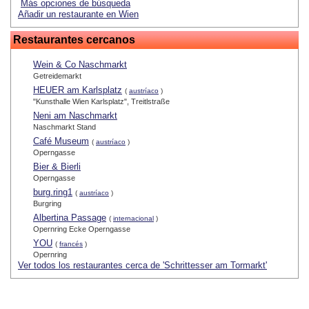
Más opciones de búsqueda
Añadir un restaurante en Wien
Restaurantes cercanos
Wein & Co Naschmarkt
Getreidemarkt
HEUER am Karlsplatz
(
austríaco
)
"Kunsthalle Wien Karlsplatz", Treitlstraße
Neni am Naschmarkt
Naschmarkt Stand
Café Museum
(
austríaco
)
Operngasse
Bier & Bierli
Operngasse
burg.ring1
(
austríaco
)
Burgring
Albertina Passage
(
internacional
)
Opernring Ecke Operngasse
YOU
(
francés
)
Opernring
Ver todos los restaurantes cerca de 'Schrittesser am Tormarkt'