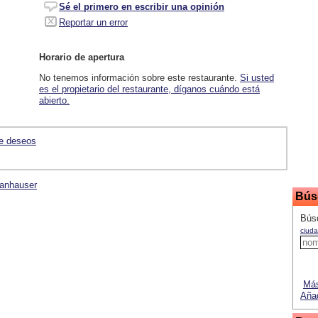
Sé el primero en escribir una opinión
Reportar un error
Horario de apertura
No tenemos información sobre este restaurante.
Si usted
es el propietario del restaurante, díganos cuándo está
abierto.
de deseos
Danhauser
Bús
Bús
ciuda
Más
Añad