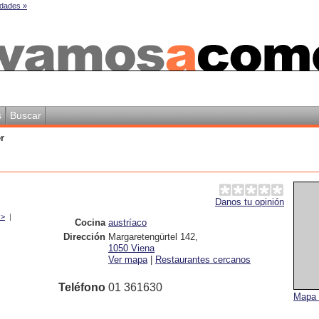
dades »
s
Buscar
r
Danos tu opinión
 >
|
Cocina
austríaco
Dirección
Margaretengürtel 142
,
1050
Viena
Ver mapa
|
Restaurantes cercanos
Teléfono
01 361630
Mapa 