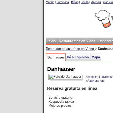
Madrid
|
Barcelona
|
Bilbao
|
Sevilla
|
Valencia
|
más ciu
Inicio
Restaurantes en Viena
Reserva
Restaurantes austríaco en Viena
>
Danhause
Dé su opinión
Mapa
Danhauser
Danhauser
< Anterior
|
Siguiente
Añadir una foto
Reserva gratuita en línea
Servicio gratuito
Respuesta rápida
Mejores precios