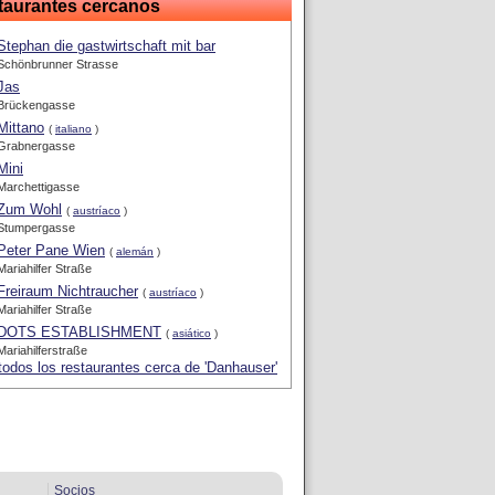
taurantes cercanos
Stephan die gastwirtschaft mit bar
Schönbrunner Strasse
Jas
Brückengasse
Mittano
(
italiano
)
Grabnergasse
Mini
Marchettigasse
Zum Wohl
(
austríaco
)
Stumpergasse
Peter Pane Wien
(
alemán
)
Mariahilfer Straße
Freiraum Nichtraucher
(
austríaco
)
Mariahilfer Straße
DOTS ESTABLISHMENT
(
asiático
)
Mariahilferstraße
todos los restaurantes cerca de 'Danhauser'
Socios