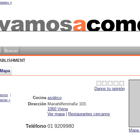
dades »
s
Buscar
ABLISHMENT
Mapa
Danos tu opinión
terior
|
Cocina
asiático
iente >
Dirección
Mariahilferstraße 103
,
1060
Viena
Ver mapa
|
Restaurantes cercanos
Teléfono
01 9209980
Mapa 