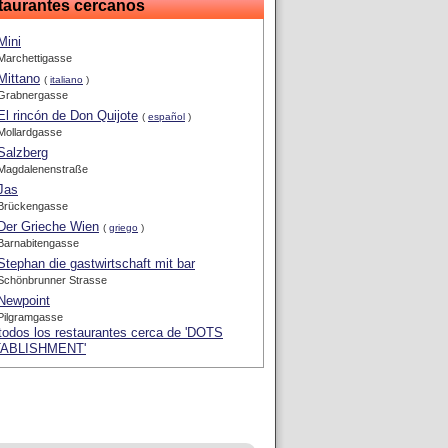
taurantes cercanos
Mini
Marchettigasse
Mittano
(
italiano
)
Grabnergasse
El rincón de Don Quijote
(
español
)
Mollardgasse
Salzberg
Magdalenenstraße
Jas
Brückengasse
Der Grieche Wien
(
griego
)
Barnabitengasse
Stephan die gastwirtschaft mit bar
Schönbrunner Strasse
Newpoint
Pilgramgasse
todos los restaurantes cerca de 'DOTS
ABLISHMENT'