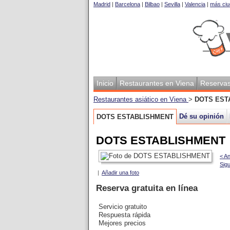
Madrid
|
Barcelona
|
Bilbao
|
Sevilla
|
Valencia
|
más ciu
Inicio
Restaurantes en Viena
Reserva
Restaurantes asiático en Viena
>
DOTS EST
Dé su opinión
DOTS ESTABLISHMENT
DOTS ESTABLISHMENT
< An
Sigu
|
Añadir una foto
Reserva gratuita en línea
Servicio gratuito
Respuesta rápida
Mejores precios