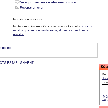
Sé el primero en escribir una opinión
Reportar un error
Horario de apertura
No tenemos información sobre este restaurante.
Si usted
es el propietario del restaurante, díganos cuándo está
abierto.
de deseos
bre DOTS ESTABLISHMENT
Bús
Bús
ciuda
Más
Añad