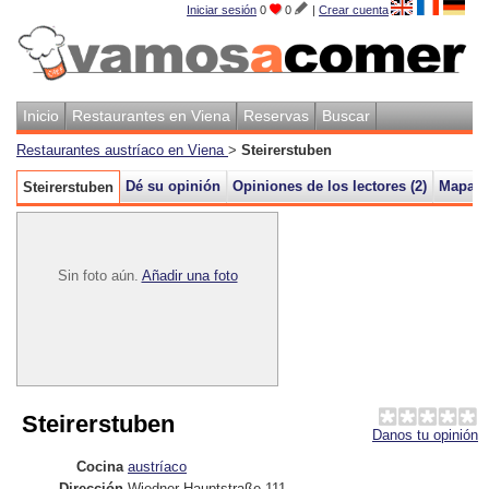
Iniciar sesión
0
0
|
Crear cuenta
Inicio
Restaurantes en Viena
Reservas
Buscar
Restaurantes austríaco en Viena
>
Steirerstuben
Dé su opinión
Opiniones de los lectores (
2
)
Mapa
Steirerstuben
Sin foto aún.
Añadir una foto
Steirerstuben
Danos tu opinión
Cocina
austríaco
Dirección
Wiedner Hauptstraße 111
,