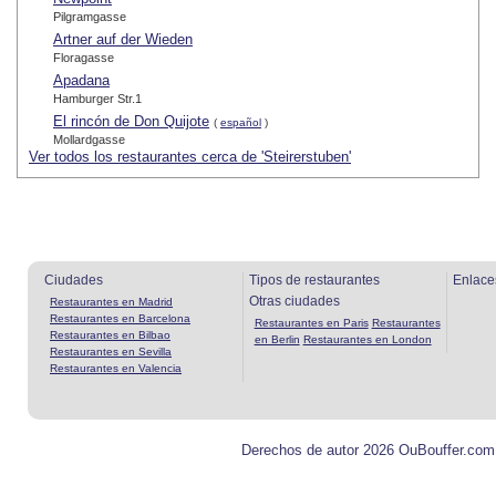
Pilgramgasse
Artner auf der Wieden
Floragasse
Apadana
Hamburger Str.1
El rincón de Don Quijote
(
español
)
Mollardgasse
Ver todos los restaurantes cerca de 'Steirerstuben'
Ciudades
Tipos de restaurantes
Enlace
Otras ciudades
Restaurantes en Madrid
Restaurantes en Barcelona
Restaurantes en Paris
Restaurantes
Restaurantes en Bilbao
en Berlin
Restaurantes en London
Restaurantes en Sevilla
Restaurantes en Valencia
Derechos de autor 2026 OuBouffer.com