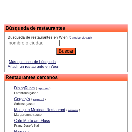
Búsqueda de restaurantes
Búsqueda de restaurantes en Wien
(Cambiar ciudad)
Más opciones de búsqueda
Añadir un restaurante en Wien
Restaurantes cercanos
DiningRuhm
(
japonés
)
Lambrechtgasse
Gergely's
(
español
)
Schlossgasse
Mosquito Mexican Restaurant
(
alemán
)
Margaretenstrasse
Café Motto am Fluss
Franz Josefs Kai
Newpoint