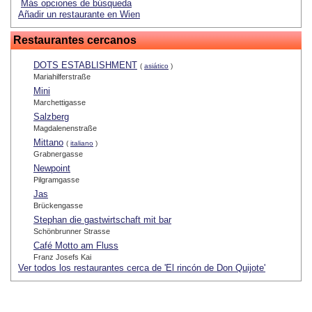
Más opciones de búsqueda
Añadir un restaurante en Wien
Restaurantes cercanos
DOTS ESTABLISHMENT
(
asiático
)
Mariahilferstraße
Mini
Marchettigasse
Salzberg
Magdalenenstraße
Mittano
(
italiano
)
Grabnergasse
Newpoint
Pilgramgasse
Jas
Brückengasse
Stephan die gastwirtschaft mit bar
Schönbrunner Strasse
Café Motto am Fluss
Franz Josefs Kai
Ver todos los restaurantes cerca de 'El rincón de Don Quijote'