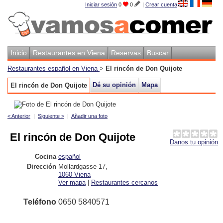
Iniciar sesión
0
0
|
Crear cuenta
Inicio
Restaurantes en Viena
Reservas
Buscar
Restaurantes español en Viena
>
El rincón de Don Quijote
Dé su opinión
Mapa
El rincón de Don Quijote
< Anterior
|
Siguiente >
|
Añadir una foto
El rincón de Don Quijote
Danos tu opinión
Cocina
español
Dirección
Mollardgasse 17
,
1060
Viena
Ver mapa
|
Restaurantes cercanos
Teléfono
0650 5840571