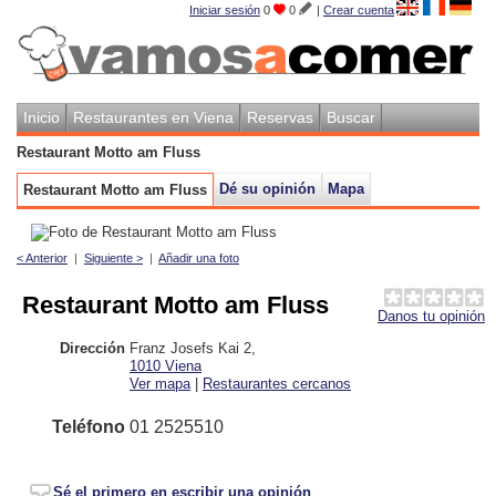
Iniciar sesión
0
0
|
Crear cuenta
Inicio
Restaurantes en Viena
Reservas
Buscar
Restaurant Motto am Fluss
Dé su opinión
Mapa
Restaurant Motto am Fluss
< Anterior
|
Siguiente >
|
Añadir una foto
Restaurant Motto am Fluss
Danos tu opinión
Dirección
Franz Josefs Kai 2
,
1010
Viena
Ver mapa
|
Restaurantes cercanos
Teléfono
01 2525510
Sé el primero en escribir una opinión