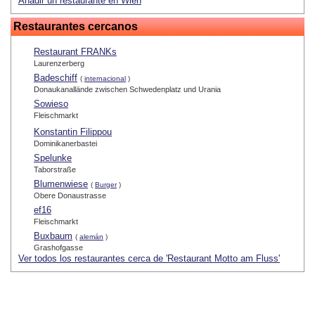
Añadir un restaurante en Wien
Restaurantes cercanos
Restaurant FRANKs
Laurenzerberg
Badeschiff
(
internacional
)
Donaukanallände zwischen Schwedenplatz und Urania
Sowieso
Fleischmarkt
Konstantin Filippou
Dominikanerbastei
Spelunke
Taborstraße
Blumenwiese
(
Burger
)
Obere Donaustrasse
ef16
Fleischmarkt
Buxbaum
(
alemán
)
Grashofgasse
Ver todos los restaurantes cerca de 'Restaurant Motto am Fluss'