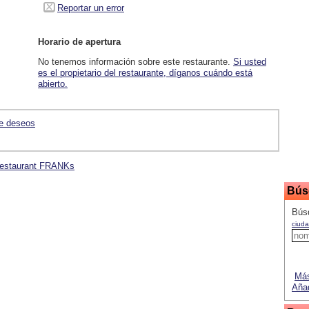
Reportar un error
Horario de apertura
No tenemos información sobre este restaurante.
Si usted
es el propietario del restaurante, díganos cuándo está
abierto.
de deseos
 Restaurant FRANKs
Bús
Bús
ciuda
Más
Añad