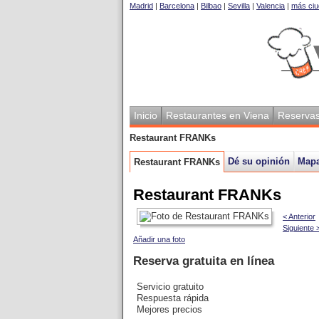
Madrid
|
Barcelona
|
Bilbao
|
Sevilla
|
Valencia
|
más ciu
Inicio
Restaurantes en Viena
Reserva
Restaurant FRANKs
Dé su opinión
Map
Restaurant FRANKs
Restaurant FRANKs
< Anterior
Siguiente 
Añadir una foto
Reserva gratuita en línea
Servicio gratuito
Respuesta rápida
Mejores precios