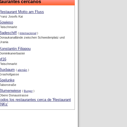
taurantes cercanos
Restaurant Motto am Fluss
Franz Josefs Kai
Sowieso
Fleischmarkt
Badeschiff
(
internacional
)
Donaukanallände zwischen Schwedenplatz und
Urania
Konstantin Filippou
Dominikanerbastei
ef16
Fleischmarkt
Buxbaum
(
alemán
)
Grashofgasse
Spelunke
Taborstraße
Blumenwiese
(
Burger
)
Obere Donaustrasse
todos los restaurantes cerca de 'Restaurant
NKs'