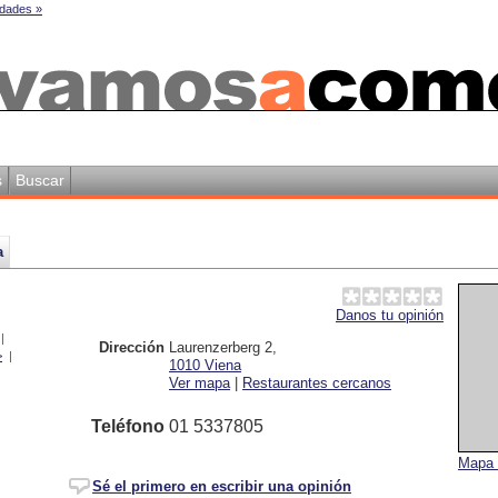
dades »
s
Buscar
a
Danos tu opinión
|
Dirección
Laurenzerberg 2
,
>
|
1010
Viena
Ver mapa
|
Restaurantes cercanos
Teléfono
01 5337805
Mapa 
Sé el primero en escribir una opinión