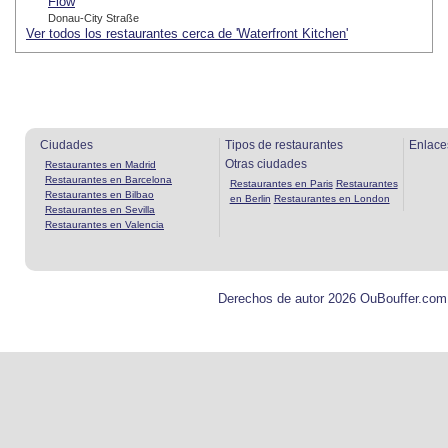
Flow
Donau-City Straße
Ver todos los restaurantes cerca de 'Waterfront Kitchen'
Ciudades
Tipos de restaurantes
Enlace
Otras ciudades
Restaurantes en Madrid
Restaurantes en Barcelona
Restaurantes en Paris
Restaurantes
Restaurantes en Bilbao
en Berlin
Restaurantes en London
Restaurantes en Sevilla
Restaurantes en Valencia
Derechos de autor 2026 OuBouffer.com