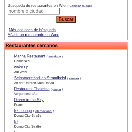
Búsqueda de restaurantes en Wien
(Cambiar ciudad)
Más opciones de búsqueda
Añadir un restaurante en Wien
Restaurantes cercanos
Marina Restaurant
(
austríaco
)
Handelskai
wake up
Am Wehr
Selbstverständlich-Strandbeisl
(
alemán
)
An der Unteren Alten Donau
Restaurant Thalassa
(
griego
)
Vorgartenstraße
Dinner in the Sky
Prater
57 Lounge
(
internacional
)
Donau-City-Straße
57
Donau-City Straße