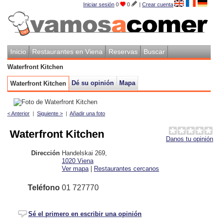
Iniciar sesión
0
0
|
Crear cuenta
Inicio
Restaurantes en Viena
Reservas
Buscar
Waterfront Kitchen
Dé su opinión
Mapa
Waterfront Kitchen
< Anterior
|
Siguiente >
|
Añadir una foto
Waterfront Kitchen
Danos tu opinión
Dirección
Handelskai 269
,
1020
Viena
Ver mapa
|
Restaurantes cercanos
Teléfono
01 727770
Sé el primero en escribir una opinión