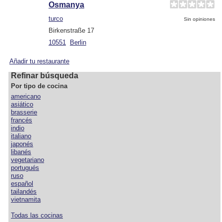
Osmanya
turco
Sin opiniones
Birkenstraße 17
10551
Berlin
Añadir tu restaurante
Refinar búsqueda
Por tipo de cocina
americano
asiático
brasserie
francés
indio
italiano
japonés
libanés
vegetariano
portugués
ruso
español
tailandés
vietnamita
Todas las cocinas