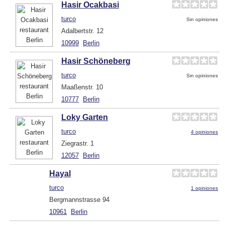
Hasir Ocakbasi
turco
Sin opiniones
Adalbertstr. 12
10999
Berlin
Hasir Schöneberg
turco
Sin opiniones
Maaßenstr. 10
10777
Berlin
Loky Garten
turco
4 opiniones
Ziegrastr. 1
12057
Berlin
Hayal
turco
1 opiniones
Bergmannstrasse 94
10961
Berlin