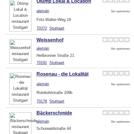
Olümp Lokal & Location
alemán
Sin opiniones
Fritz-Walter-Weg 19
70372
Stuttgart
Weissenhof
alemán
Sin opiniones
Heilbronner Straße 21
70191
Stuttgart
Rosenau - die Lokalität
alemán
Sin opiniones
Rotebühlstraße 109b
70178
Stuttgart
Bäckerschmide
alemán
Sin opiniones
Schurwaldstraße 44