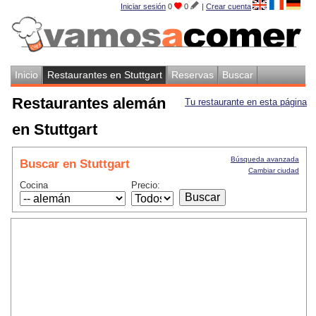
Iniciar sesión
0
0
|
Crear cuenta
Inicio
Restaurantes en Stuttgart
Reservas
Buscar
Restaurantes alemán
Tu restaurante en esta página
en Stuttgart
Búsqueda avanzada
Buscar en Stuttgart
Cambiar ciudad
Cocina
Precio: