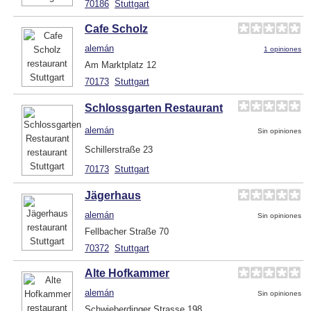
70186
Stuttgart
Cafe Scholz
alemán
1 opiniones
Am Marktplatz 12
70173
Stuttgart
Schlossgarten Restaurant
alemán
Sin opiniones
Schillerstraße 23
70173
Stuttgart
Jägerhaus
alemán
Sin opiniones
Fellbacher Straße 70
70372
Stuttgart
Alte Hofkammer
alemán
Sin opiniones
Schwieberdinger Strasse 198