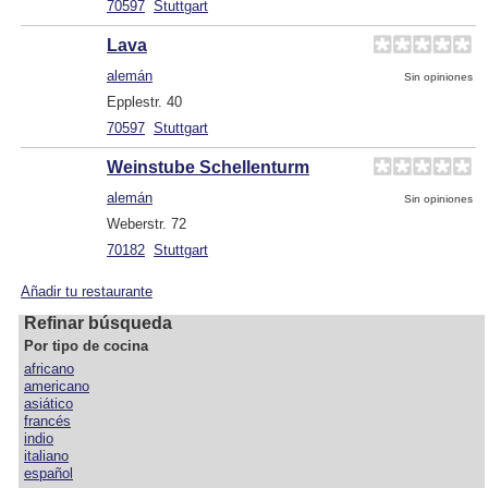
70597
Stuttgart
Lava
alemán
Sin opiniones
Epplestr. 40
70597
Stuttgart
Weinstube Schellenturm
alemán
Sin opiniones
Weberstr. 72
70182
Stuttgart
Añadir tu restaurante
Refinar búsqueda
Por tipo de cocina
africano
americano
asiático
francés
indio
italiano
español