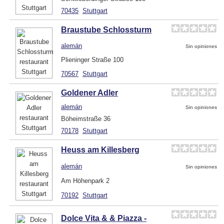
70435
Stuttgart
Braustube Schlossturm
alemán
Sin opiniones
Plieninger Straße 100
70567
Stuttgart
Goldener Adler
alemán
Sin opiniones
Böheimstraße 36
70178
Stuttgart
Heuss am Killesberg
alemán
Sin opiniones
Am Höhenpark 2
70192
Stuttgart
Dolce Vita & & Piazza -