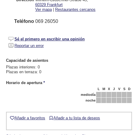
60329
Frankfurt
Ver mapa
|
Restaurantes cercanos
Teléfono
069 26050
Sé el primero en escribir una opinión
Reportar un error
Capacidad de asientos
Plazas interiores: 0
Plazas en terraza: 0
Horario de apertura
*
L
M
X
J
V
S
D
mediodía
noche
Añadir a favoritos
Añadir a tu lista de deseos