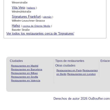
Weserstraße
Vita Vera
(
italiano
)
Windmühlstraße
Signatures Frankfurt
(
alemán
)
Wilhelm-Leuschner-Strasse
Hafez
(
cocina de Oriente Medio
)
Baseler Straße
Ver todos los restaurantes cerca de 'Signatures'
Ciudades
Tipos de restaurantes
Enlace
Otras ciudades
Restaurantes en Madrid
Restaurantes en Barcelona
Restaurantes en Paris
Restaurantes
Restaurantes en Bilbao
en Berlin
Restaurantes en London
Restaurantes en Sevilla
Restaurantes en Valencia
Derechos de autor 2026 OuBouffer.com