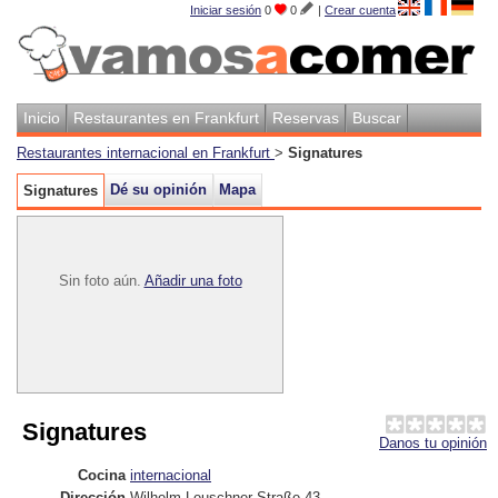
Iniciar sesión
0
0
|
Crear cuenta
Inicio
Restaurantes en Frankfurt
Reservas
Buscar
Restaurantes internacional en Frankfurt
>
Signatures
Dé su opinión
Mapa
Signatures
Sin foto aún.
Añadir una foto
Signatures
Danos tu opinión
Cocina
internacional
Dirección
Wilhelm-Leuschner-Straße 43
,