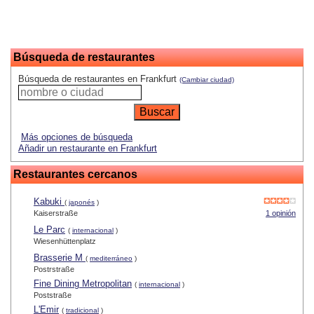
Búsqueda de restaurantes
Búsqueda de restaurantes en Frankfurt
(Cambiar ciudad)
Más opciones de búsqueda
Añadir un restaurante en Frankfurt
Restaurantes cercanos
Kabuki
(
japonés
)
Kaiserstraße
1 opinión
Le Parc
(
internacional
)
Wiesenhüttenplatz
Brasserie M
(
mediterráneo
)
Postrstraße
Fine Dining Metropolitan
(
internacional
)
Poststraße
L'Emir
(
tradicional
)