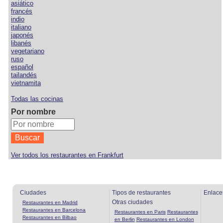
asiático
francés
indio
italiano
japonés
libanés
vegetariano
ruso
español
tailandés
vietnamita
Todas las cocinas
Por nombre
Ver todos los restaurantes en Frankfurt
Ciudades
Tipos de restaurantes
Enlace
Otras ciudades
Restaurantes en Madrid
Restaurantes en Barcelona
Restaurantes en Paris
Restaurantes
Restaurantes en Bilbao
en Berlin
Restaurantes en London