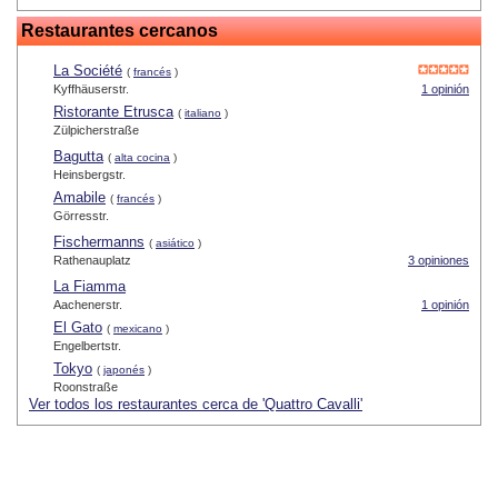
Restaurantes cercanos
La Société
(
francés
)
Kyffhäuserstr.
1 opinión
Ristorante Etrusca
(
italiano
)
Zülpicherstraße
Bagutta
(
alta cocina
)
Heinsbergstr.
Amabile
(
francés
)
Görresstr.
Fischermanns
(
asiático
)
Rathenauplatz
3 opiniones
La Fiamma
Aachenerstr.
1 opinión
El Gato
(
mexicano
)
Engelbertstr.
Tokyo
(
japonés
)
Roonstraße
Ver todos los restaurantes cerca de 'Quattro Cavalli'