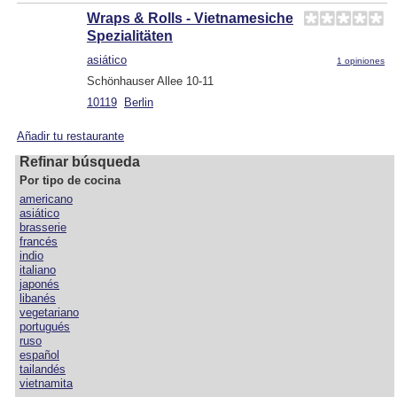
Wraps & Rolls - Vietnamesiche
Spezialitäten
asiático
1 opiniones
Schönhauser Allee 10-11
10119
Berlin
Añadir tu restaurante
Refinar búsqueda
Por tipo de cocina
americano
asiático
brasserie
francés
indio
italiano
japonés
libanés
vegetariano
portugués
ruso
español
tailandés
vietnamita