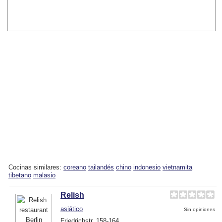
Cocinas similares:
coreano
tailandés
chino
indonesio
vietnamita
tibetano
malasio
Relish
asiático
Sin opiniones
Friedrichstr. 158-164